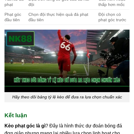
phạt
đội
thấp hơn mốc
Phạt góc
Chọn đội thực hiện quả đá phạt
Đội chọn có
đầu tiên
đầu tiên
phạt góc trước
Hãy theo dõi bảng tỷ lệ kèo để đưa ra lựa chọn chuẩn xác
Kết luận
Kèo phạt góc là gì
? Đây là hình thức dự đoán bóng đá
đơn giản nhưng mang lại nhiều lựa chọn linh hoạt cho