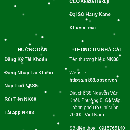
CEO Akaza Hakuji
Đại Sứ Harry Kane
Khuyến mãi
HƯỚNG DẪN
THÔNG TIN NHÀ CÁI
Đăng Ký Tài Khoản
Tên thương hiệu:
NK88
Đăng Nhập Tài Khoản
Website:
https://nk88.observer/
Nạp Tiền NK88
Địa chỉ: 38 Nguyễn Văn
Rút Tiền NK88
Khối, Phường 8, Gò Vấp,
Thành phố Hồ Chí Minh
Tải app NK88
70000, Việt Nam
Số điện thoại: 0915765140