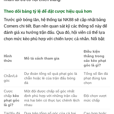
Theo dõi bảng tỷ lệ để đặt cược hiệu quả hơn
Trước giờ bóng lăn, hệ thống tại NK88 sẽ cập nhật bảng
Corners chi tiết. Bạn nên quan sát kỹ các thông số này để
đánh giá xu hướng trận đấu. Qua đó, hội viên có thể lựa
chọn mức kèo phù hợp với chiến lược cá nhân. Nổi bật:
Điều kiện
Hình
thắng trong
Mô tả cách tham gia
thức
các kèo phạt
góc là gì?
Dự đoán tổng số quả phạt góc là
Tổng số lần đá
Chẵn/Lẻ
chẵn hoặc lẻ của trận đấu bóng
phạt đúng lựa
góc
đá
chọn
Cược
Một đội được chấp số góc nhất
chấp
kèo
định phù hợp với những trận cầu
Đội chọn vượt
phạt góc
mà hai bên có thực lực chênh lệch
mức chấp
là gì?
nhau
Tài/Xỉu đá
Dựa trên tổng số góc của cả hai
Cao hơn hoặc