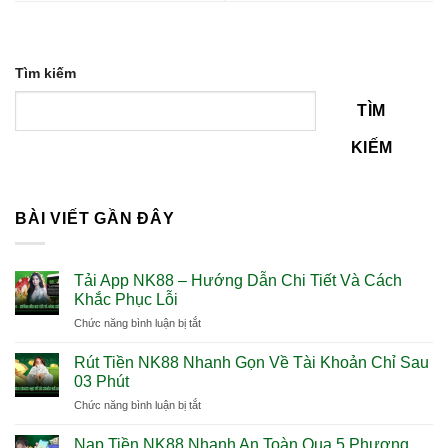
Tìm kiếm
TÌM
KIẾM
BÀI VIẾT GẦN ĐÂY
Tải App NK88 – Hướng Dẫn Chi Tiết Và Cách
Khắc Phục Lỗi
ở
Chức năng bình luận bị tắt
Tải
App
Rút Tiền NK88 Nhanh Gọn Về Tài Khoản Chỉ Sau
NK88
03 Phút
–
ở
Chức năng bình luận bị tắt
Hướng
Rút
Dẫn
Tiền
Chi
Nạp Tiền NK88 Nhanh An Toàn Qua 5 Phương