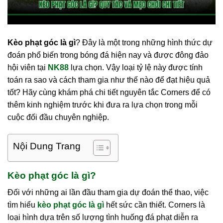
Kèo phạt góc là gì
? Đây là một trong những hình thức dự
đoán phổ biến trong bóng đá hiện nay và được đông đảo
hội viên tại
NK88
lựa chọn. Vậy loại tỷ lệ này được tính
toán ra sao và cách tham gia như thế nào để đạt hiệu quả
tốt? Hãy cùng khám phá chi tiết nguyên tắc Corners để có
thêm kinh nghiệm trước khi đưa ra lựa chọn trong mỗi
cuộc đối đầu chuyên nghiệp.
Nội Dung Trang
Kèo phạt góc là gì?
Đối với những ai lần đầu tham gia dự đoán thể thao, việc
tìm hiểu
kèo phạt góc là gì
hết sức cần thiết. Corners là
loại hình dựa trên số lượng tình huống đá phạt diễn ra