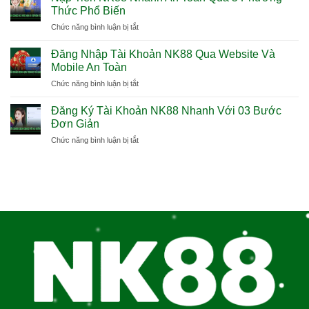
NK88
Tiết
Thức Phổ Biến
Nhanh
Và
ở
Chức năng bình luận bị tắt
Gọn
Cách
Nạp
Về
Khắc
Tiền
Tài
Đăng Nhập Tài Khoản NK88 Qua Website Và
Phục
NK88
Khoản
Mobile An Toàn
Lỗi
Nhanh
Chỉ
ở
Chức năng bình luận bị tắt
An
Sau
Đăng
Toàn
03
Nhập
Qua
Đăng Ký Tài Khoản NK88 Nhanh Với 03 Bước
Phút
Tài
5
Đơn Giản
Khoản
Phương
ở
Chức năng bình luận bị tắt
NK88
Thức
Đăng
Qua
Phổ
Ký
Website
Biến
Tài
Và
Khoản
Mobile
NK88
An
Nhanh
Toàn
Với
03
Bước
Đơn
Giản