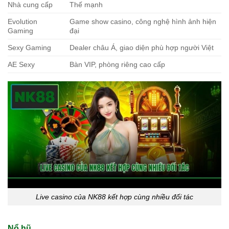
Nhà cung cấp
Thế mạnh
Evolution
Game show casino, công nghệ hình ảnh hiện
Gaming
đại
Sexy Gaming
Dealer châu Á, giao diện phù hợp người Việt
AE Sexy
Bàn VIP, phòng riêng cao cấp
Live casino của NK88 kết hợp cùng nhiều đối tác
Nổ hũ