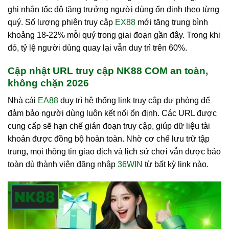
ghi nhận tốc độ tăng trưởng người dùng ổn định theo từng
quý. Số lượng phiên truy cập
EX88
mới tăng trung bình
khoảng 18-22% mỗi quý trong giai đoạn gần đây. Trong khi
đó, tỷ lệ người dùng quay lại vẫn duy trì trên 60%.
Cập nhật URL truy cập NK88 COM an toàn,
không chặn 2026
Nhà cái
EA88
duy trì hệ thống link truy cập dự phòng để
đảm bảo người dùng luôn kết nối ổn định. Các URL được
cung cấp sẽ hạn chế gián đoạn truy cập, giúp dữ liệu tài
khoản được đồng bộ hoàn toàn. Nhờ cơ chế lưu trữ tập
trung, mọi thông tin giao dịch và lịch sử chơi vẫn được bảo
toàn dù thành viên đăng nhập
36WIN
từ bất kỳ link nào.