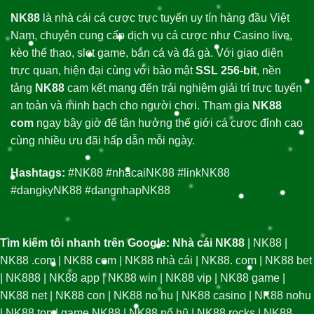
NK88
là nhà cái cá cược trực tuyến uy tín hàng đầu Việt
Nam, chuyên cung cấp dịch vụ cá cược như Casino live,
kèo thể thao, slot game, bắn cá và đá gà. Với giao diện
trực quan, hiện đại cùng với bảo mật
SSL 256-bit
, nền
tảng
NK88
cam kết mang đến trải nghiệm giải trí trực tuyến
an toàn và minh bạch cho người chơi. Tham gia
NK88
com
ngay bây giờ để tận hưởng thế giới cá cược đỉnh cao
cùng nhiều ưu đãi hấp dẫn mỗi ngày.
Hashtags:
#NK88 #nhacaiNK88 #linkNK88
#dangkyNK88 #dangnhapNK88
Tìm kiếm tôi nhanh trên Google:
Nhà cái NK88
| NK88 |
NK88 .com | NK88 com | NK88 nhà cái | NK88. com | NK88 bet
| NK888 | NK88 app | NK88 win | NK88 vip | NK88 game |
NK88 net | NK88 con | NK88 no hu | NK88 casino | NK88 nohu
| NK88 top | game NK88 | NK88 nổ hũ | NK88.rocks | NK88