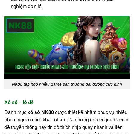
nghiệm đơn lẻ.
NK88 tập hợp nhiều game săn thưởng đại dương cực đỉnh
Xổ số – lô đề
Danh mục
xổ số NK88
được thiết kế nhằm phục vụ nhiều
nhóm người chơi khác nhau. Cả những người quen với lô
đề truyền thống hay tín đồ thích nhịp quay nhanh và liên