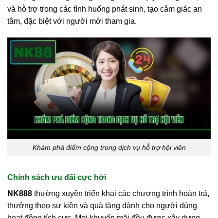
và hỗ trợ trong các tình huống phát sinh, tạo cảm giác an
tâm, đặc biệt với người mới tham gia.
Khám phá điểm cộng trong dịch vụ hỗ trợ hội viên
Chính sách ưu đãi cực hời
NK888
thường xuyên triển khai các chương trình hoàn trả,
thưởng theo sự kiện và quà tặng dành cho người dùng
hoạt động tích cực. Mọi khuyến mãi đều được xây dựng