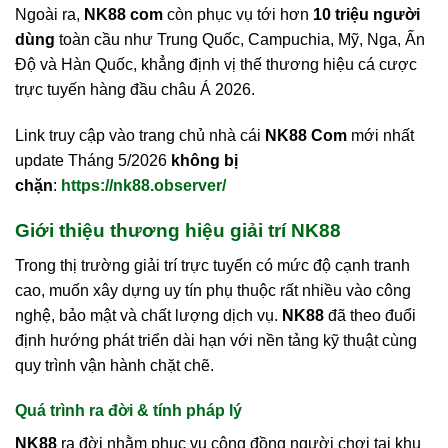
Ngoài ra,
NK88 com
còn phục vụ tới hơn
10 triệu người
dùng
toàn cầu như Trung Quốc, Campuchia, Mỹ, Nga, Ấn
Độ và Hàn Quốc, khẳng định vị thế thương hiệu cá cược
trực tuyến hàng đầu châu Á 2026.
Link truy cập vào trang chủ nhà cái
NK88 Com
mới nhất
update Tháng 5/2026
không bị
chặn
:
https://nk88.observer/
Giới thiệu thương hiệu giải trí NK88
Trong thị trường giải trí trực tuyến có mức độ cạnh tranh
cao, muốn xây dựng uy tín phụ thuộc rất nhiều vào công
nghệ, bảo mật và chất lượng dịch vụ.
NK88
đã theo đuổi
định hướng phát triển dài hạn với nền tảng kỹ thuật cùng
quy trình vận hành chặt chẽ.
Quá trình ra đời & tính pháp lý
NK88
ra đời nhằm phục vụ cộng đồng người chơi tại khu