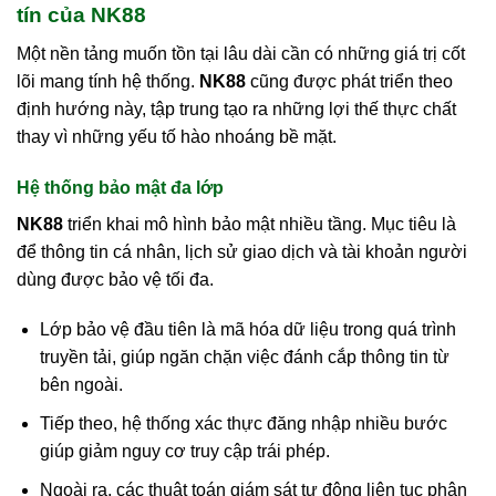
tín của NK88
Một nền tảng muốn tồn tại lâu dài cần có những giá trị cốt
lõi mang tính hệ thống.
NK88
cũng được phát triển theo
định hướng này, tập trung tạo ra những lợi thế thực chất
thay vì những yếu tố hào nhoáng bề mặt.
Hệ thống bảo mật đa lớp
NK88
triển khai mô hình bảo mật nhiều tầng. Mục tiêu là
để thông tin cá nhân, lịch sử giao dịch và tài khoản người
dùng được bảo vệ tối đa.
Lớp bảo vệ đầu tiên là mã hóa dữ liệu trong quá trình
truyền tải, giúp ngăn chặn việc đánh cắp thông tin từ
bên ngoài.
Tiếp theo, hệ thống xác thực đăng nhập nhiều bước
giúp giảm nguy cơ truy cập trái phép.
Ngoài ra, các thuật toán giám sát tự động liên tục phân