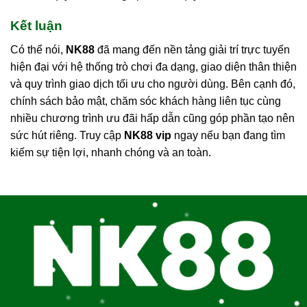
Kết luận
Có thể nói,
NK88
đã mang đến nền tảng giải trí trực tuyến
hiện đại với hệ thống trò chơi đa dạng, giao diện thân thiện
và quy trình giao dịch tối ưu cho người dùng. Bên cạnh đó,
chính sách bảo mật, chăm sóc khách hàng liên tục cùng
nhiều chương trình ưu đãi hấp dẫn cũng góp phần tạo nên
sức hút riêng. Truy cập
NK88 vip
ngay nếu bạn đang tìm
kiếm sự tiện lợi, nhanh chóng và an toàn.