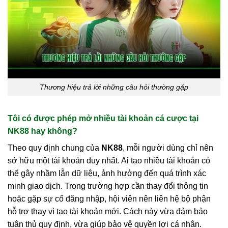
Thương hiệu trả lời những câu hỏi thường gặp
Tôi có được phép mở nhiều tài khoản cá cược tại
NK88 hay không?
Theo quy định chung của
NK88
, mỗi người dùng chỉ nên
sở hữu một tài khoản duy nhất. Ai tạo nhiều tài khoản có
thể gây nhầm lẫn dữ liệu, ảnh hưởng đến quá trình xác
minh giao dịch.
Trong trường hợp cần thay đổi thông tin
hoặc gặp sự cố đăng nhập, hội viên nên liên hệ bộ phận
hỗ trợ thay vì tạo tài khoản mới. Cách này vừa đảm bảo
tuân thủ quy định, vừa giúp bảo vệ quyền lợi cá nhân.