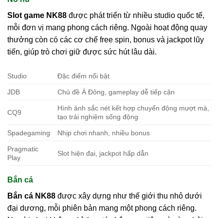
Slot game NK88
được phát triển từ nhiều studio quốc tế,
mỗi đơn vị mang phong cách riêng. Ngoài hoạt động quay
thưởng còn có các cơ chế free spin, bonus và jackpot lũy
tiến, giúp trò chơi giữ được sức hút lâu dài.
Studio
Đặc điểm nổi bật
JDB
Chủ đề Á Đông, gameplay dễ tiếp cận
Hình ảnh sắc nét kết hợp chuyển động mượt mà,
CQ9
tạo trải nghiệm sống động
Spadegaming
Nhịp chơi nhanh, nhiều bonus
Pragmatic
Slot hiện đại, jackpot hấp dẫn
Play
Bắn cá
Bắn cá NK88
được xây dựng như thế giới thu nhỏ dưới
đại dương, mỗi phiên bản mang một phong cách riêng.