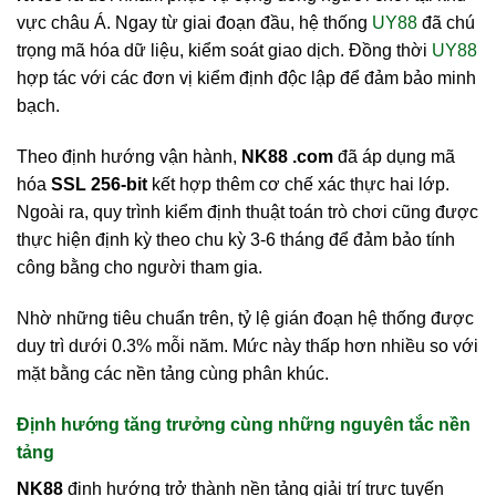
vực châu Á. Ngay từ giai đoạn đầu, hệ thống
UY88
đã chú
trọng mã hóa dữ liệu, kiểm soát giao dịch. Đồng thời
UY88
hợp tác với các đơn vị kiểm định độc lập để đảm bảo minh
bạch.
Theo định hướng vận hành,
NK88 .com
đã áp dụng mã
hóa
SSL 256-bit
kết hợp thêm cơ chế xác thực hai lớp.
Ngoài ra, quy trình kiểm định thuật toán trò chơi cũng được
thực hiện định kỳ theo chu kỳ 3-6 tháng để đảm bảo tính
công bằng cho người tham gia.
Nhờ những tiêu chuẩn trên, tỷ lệ gián đoạn hệ thống được
duy trì dưới 0.3% mỗi năm. Mức này thấp hơn nhiều so với
mặt bằng các nền tảng cùng phân khúc.
Định hướng tăng trưởng cùng những nguyên tắc nền
tảng
NK88
định hướng trở thành nền tảng giải trí trực tuyến