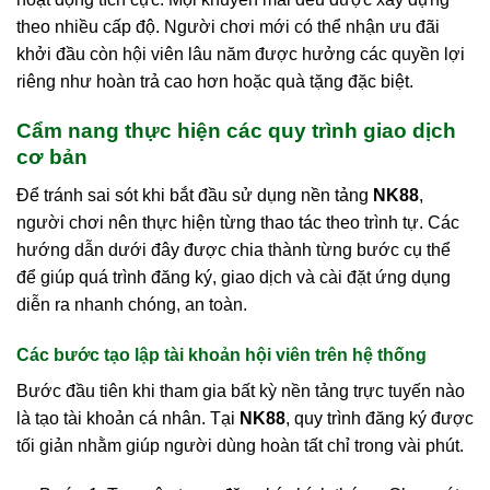
theo nhiều cấp độ. Người chơi mới có thể nhận ưu đãi
khởi đầu còn hội viên lâu năm được hưởng các quyền lợi
riêng như hoàn trả cao hơn hoặc quà tặng đặc biệt.
Cẩm nang thực hiện các quy trình giao dịch
cơ bản
Để tránh sai sót khi bắt đầu sử dụng nền tảng
NK88
,
người chơi nên thực hiện từng thao tác theo trình tự. Các
hướng dẫn dưới đây được chia thành từng bước cụ thể
để giúp quá trình đăng ký, giao dịch và cài đặt ứng dụng
diễn ra nhanh chóng, an toàn.
Các bước tạo lập tài khoản hội viên trên hệ thống
Bước đầu tiên khi tham gia bất kỳ nền tảng trực tuyến nào
là tạo tài khoản cá nhân. Tại
NK88
, quy trình đăng ký được
tối giản nhằm giúp người dùng hoàn tất chỉ trong vài phút.