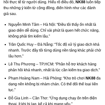
hồi thực tế từ người dùng. Hiểu rõ điều đó,
NK88
luôn tiếp
thu những ý kiến từ cộng đồng, điển hình như các đánh
giá sau.
Nguyễn Minh Tâm – Hà Nội: “Điều tôi thấy ổn nhất là
giao diện dễ dùng. Chỉ vài phút là quen hết chức năng,
không phải tìm kiếm lâu.”
Trần Quốc Huy – Đà Nẵng: “Tốc độ xử lý giao dịch khá
nhanh. Trước đây tôi từng dùng nền tảng khác phải chờ
lâu hơn.”
Lê Thu Phương – TP.HCM: “Phần hỗ trợ khách hàng
phản hồi khá nhanh, nhất là lúc cần kiểm tra giao dịch.”
Phạm Hoàng Nam – Hải Phòng: “Kho trò chơi
NK88
đa
dạng nên không bị nhàm chán. Có thể đổi thể loại liên
tục.”
Đỗ Gia Linh – Cần Thơ: “Ứng dụng chạy ổn trên điện
thoại, ít khi bị lag, kể cả khi mạng yếu.”